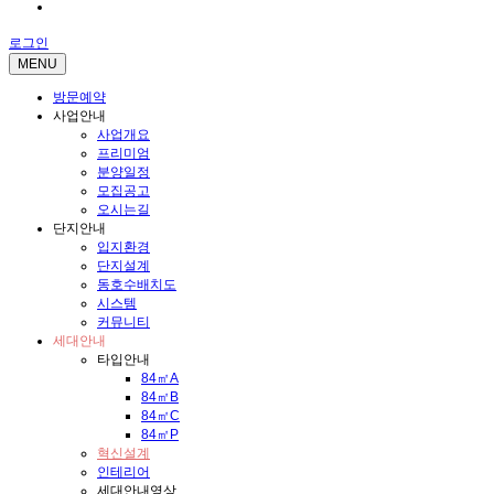
전화문의
로그인
MENU
방문예약
사업안내
사업개요
프리미엄
분양일정
모집공고
오시는길
단지안내
입지환경
단지설계
동호수배치도
시스템
커뮤니티
세대안내
타입안내
84㎡A
84㎡B
84㎡C
84㎡P
혁신설계
인테리어
세대안내영상