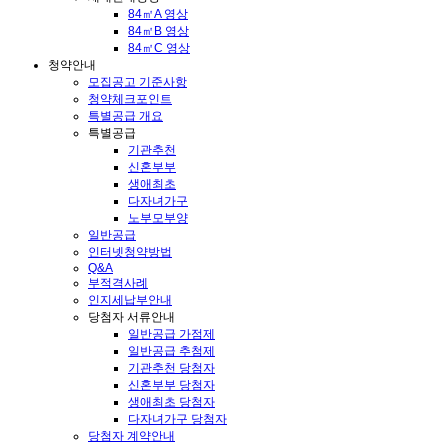
84㎡A 영상
84㎡B 영상
84㎡C 영상
청약안내
모집공고 기준사항
청약체크포인트
특별공급 개요
특별공급
기관추천
신혼부부
생애최초
다자녀가구
노부모부양
일반공급
인터넷청약방법
Q&A
부적격사례
인지세납부안내
당첨자 서류안내
일반공급 가점제
일반공급 추첨제
기관추천 당첨자
신혼부부 당첨자
생애최초 당첨자
다자녀가구 당첨자
당첨자 계약안내