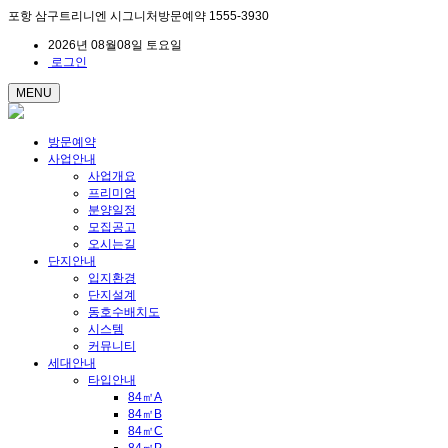
포항 삼구트리니엔 시그니처방문예약 1555-3930
2026년 08월08일 토요일
로그인
MENU
방문예약
사업안내
사업개요
프리미엄
분양일정
모집공고
오시는길
단지안내
입지환경
단지설계
동호수배치도
시스템
커뮤니티
세대안내
타입안내
84㎡A
84㎡B
84㎡C