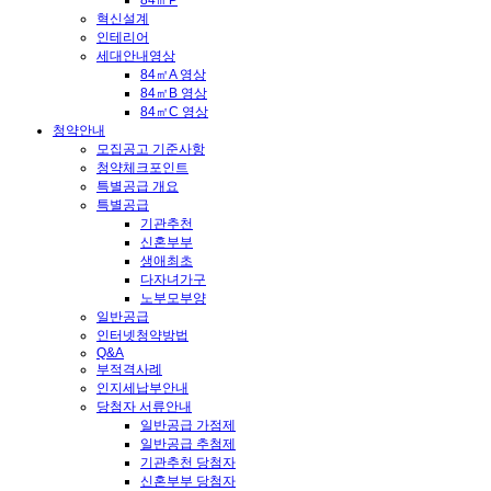
84㎡P
혁신설계
인테리어
세대안내영상
84㎡A 영상
84㎡B 영상
84㎡C 영상
청약안내
모집공고 기준사항
청약체크포인트
특별공급 개요
특별공급
기관추천
신혼부부
생애최초
다자녀가구
노부모부양
일반공급
인터넷청약방법
Q&A
부적격사례
인지세납부안내
당첨자 서류안내
일반공급 가점제
일반공급 추첨제
기관추천 당첨자
신혼부부 당첨자