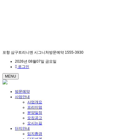
포항 삼구트리니엔 시그니처방문예약 1555-3930
2026년 08월07일 금요일
로그인
MENU
방문예약
사업안내
사업개요
프리미엄
분양일정
모집공고
오시는길
단지안내
입지환경