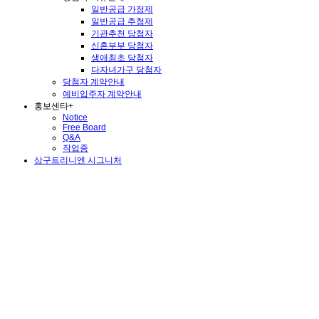
일반공급 가점제
일반공급 추첨제
기관추천 당첨자
신혼부부 당첨자
생애최초 당첨자
다자녀가구 당첨자
당첨자 계약안내
예비입주자 계약안내
홍보센타
+
Notice
Free Board
Q&A
작업중
삼구트리니엔 시그니처