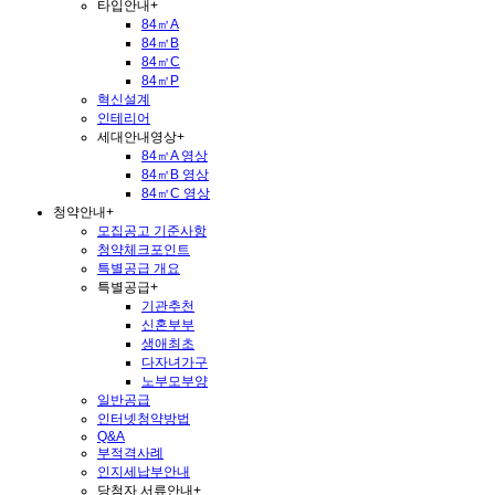
타입안내
+
84㎡A
84㎡B
84㎡C
84㎡P
혁신설계
인테리어
세대안내영상
+
84㎡A 영상
84㎡B 영상
84㎡C 영상
청약안내
+
모집공고 기준사항
청약체크포인트
특별공급 개요
특별공급
+
기관추천
신혼부부
생애최초
다자녀가구
노부모부양
일반공급
인터넷청약방법
Q&A
부적격사례
인지세납부안내
당첨자 서류안내
+