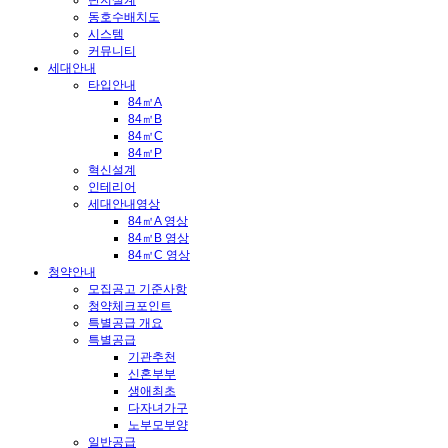
단지설계
동호수배치도
시스템
커뮤니티
세대안내
타입안내
84㎡A
84㎡B
84㎡C
84㎡P
혁신설계
인테리어
세대안내영상
84㎡A 영상
84㎡B 영상
84㎡C 영상
청약안내
모집공고 기준사항
청약체크포인트
특별공급 개요
특별공급
기관추천
신혼부부
생애최초
다자녀가구
노부모부양
일반공급