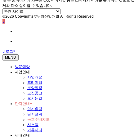
※ 본 홈페이지에 사용된 CG, 이미지컷 등은 소비자의 이해를 돕기위한 것으로 실
제와 다소 상이할 수 있습니다.
©2026 Copyrights ©누리산업개발 All Rights Reserved
방문예약
전화문의
로그인
MENU
방문예약
사업안내
+
사업개요
프리미엄
분양일정
모집공고
오시는길
단지안내
+
입지환경
단지설계
동호수배치도
시스템
커뮤니티
세대안내
+