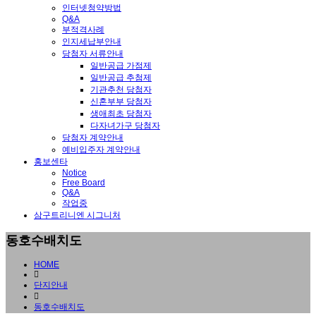
인터넷청약방법
Q&A
부적격사례
인지세납부안내
당첨자 서류안내
일반공급 가점제
일반공급 추첨제
기관추천 당첨자
신혼부부 당첨자
생애최초 당첨자
다자녀가구 당첨자
당첨자 계약안내
예비입주자 계약안내
홍보센타
Notice
Free Board
Q&A
작업중
삼구트리니엔 시그니처
동호수배치도
HOME
단지안내
동호수배치도