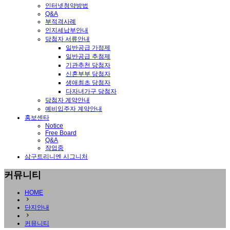
인터넷청약방법
Q&A
부적격사례
인지세납부안내
당첨자 서류안내
일반공급 가점제
일반공급 추첨제
기관추천 당첨자
신혼부부 당첨자
생애최초 당첨자
다자녀가구 당첨자
당첨자 계약안내
예비입주자 계약안내
홍보센타
Notice
Free Board
Q&A
작업중
삼구트리니엔 시그니처
커뮤니티
HOME
단지안내
커뮤니티