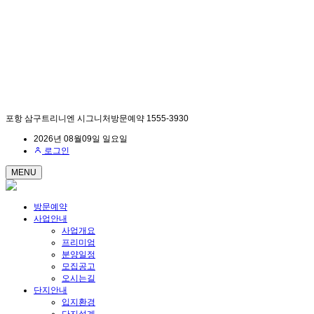
포항 삼구트리니엔 시그니처방문예약 1555-3930
2026년 08월09일 일요일
로그인
MENU
방문예약
사업안내
사업개요
프리미엄
분양일정
모집공고
오시는길
단지안내
입지환경