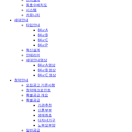
단지설계
동호수배치도
시스템
커뮤니티
세대안내
타입안내
84㎡A
84㎡B
84㎡C
84㎡P
혁신설계
인테리어
세대안내영상
84㎡A 영상
84㎡B 영상
84㎡C 영상
청약안내
모집공고 기준사항
청약체크포인트
특별공급 개요
특별공급
기관추천
신혼부부
생애최초
다자녀가구
노부모부양
일반공급