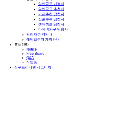
일반공급 가점제
일반공급 추첨제
기관추천 당첨자
신혼부부 당첨자
생애최초 당첨자
다자녀가구 당첨자
당첨자 계약안내
예비입주자 계약안내
홍보센타
Notice
Free Board
Q&A
작업중
삼구트리니엔 시그니처