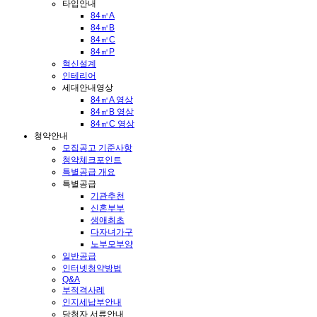
타입안내
84㎡A
84㎡B
84㎡C
84㎡P
혁신설계
인테리어
세대안내영상
84㎡A 영상
84㎡B 영상
84㎡C 영상
청약안내
모집공고 기준사항
청약체크포인트
특별공급 개요
특별공급
기관추천
신혼부부
생애최초
다자녀가구
노부모부양
일반공급
인터넷청약방법
Q&A
부적격사례
인지세납부안내
당첨자 서류안내