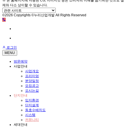
※ 본 홈페이지에 사용된 CG, 이미지컷 등은 소비자의 이해를 돕기위한 것으로 실
제와 다소 상이할 수 있습니다.
©2026 Copyrights ©누리산업개발 All Rights Reserved
방문예약
전화문의
로그인
MENU
방문예약
사업안내
사업개요
프리미엄
분양일정
모집공고
오시는길
단지안내
입지환경
단지설계
동호수배치도
시스템
커뮤니티
세대안내