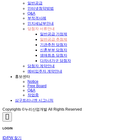
일반공급
인터넷청약방법
Q&A
부적격사례
인지세납부안내
당첨자 서류안내
일반공급 가점제
일반공급 추첨제
기관추천 당첨자
신혼부부 당첨자
생애최초 당첨자
다자녀가구 당첨자
당첨자 계약안내
예비입주자 계약안내
홍보센타
Notice
Free Board
Q&A
작업중
삼구트리니엔 시그니처
Copyrights ©누리산업개발 All Rights Reserved
LOGIN
ID/PW 찾기