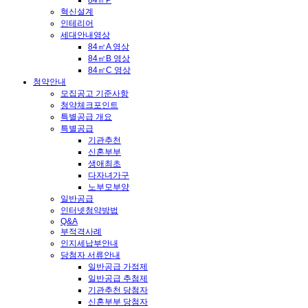
84㎡P
혁신설계
인테리어
세대안내영상
84㎡A 영상
84㎡B 영상
84㎡C 영상
청약안내
모집공고 기준사항
청약체크포인트
특별공급 개요
특별공급
기관추천
신혼부부
생애최초
다자녀가구
노부모부양
일반공급
인터넷청약방법
Q&A
부적격사례
인지세납부안내
당첨자 서류안내
일반공급 가점제
일반공급 추첨제
기관추천 당첨자
신혼부부 당첨자