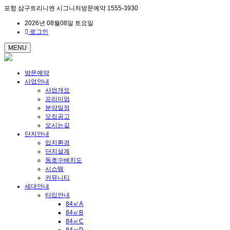
포항 삼구트리니엔 시그니처방문예약 1555-3930
2026년 08월08일 토요일
로그인
MENU
방문예약
사업안내
사업개요
프리미엄
분양일정
모집공고
오시는길
단지안내
입지환경
단지설계
동호수배치도
시스템
커뮤니티
세대안내
타입안내
84㎡A
84㎡B
84㎡C