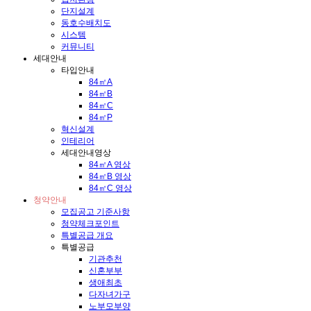
단지설계
동호수배치도
시스템
커뮤니티
세대안내
타입안내
84㎡A
84㎡B
84㎡C
84㎡P
혁신설계
인테리어
세대안내영상
84㎡A 영상
84㎡B 영상
84㎡C 영상
청약안내
모집공고 기준사항
청약체크포인트
특별공급 개요
특별공급
기관추천
신혼부부
생애최초
다자녀가구
노부모부양