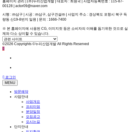
홈페이지 관리 | (주)누리산업개발 | 대표자 : 최원국 | 사업자등록번호 : 115-87-
00128 | actor09@naver.com
시행 : ㈜삼구 | 시공 : ㈜삼구, 삼구건설㈜ | 사업지 주소 : 경상북도 포항시 북구 득
량동 산19-8번지 일원 | 문의 : 1666-7400
※ 본 홈페이지에 사용된 CG, 이미지컷 등은 소비자의 이해를 돕기위한 것으로 실
제와 다소 상이할 수 있습니다.
©2026 Copyrights ©누리산업개발 All Rights Reserved
방문예약
전화문의
로그인
MENU
방문예약
사업안내
사업개요
프리미엄
분양일정
모집공고
오시는길
단지안내
입지환경