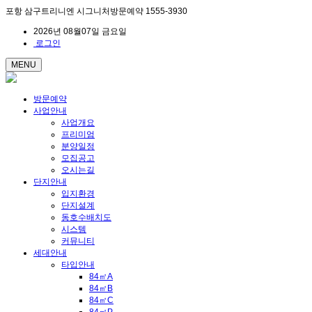
포항 삼구트리니엔 시그니처방문예약 1555-3930
2026년 08월07일 금요일
로그인
MENU
방문예약
사업안내
사업개요
프리미엄
분양일정
모집공고
오시는길
단지안내
입지환경
단지설계
동호수배치도
시스템
커뮤니티
세대안내
타입안내
84㎡A
84㎡B
84㎡C