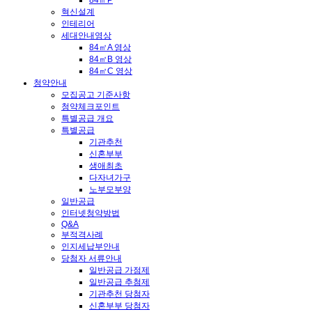
84㎡P
혁신설계
인테리어
세대안내영상
84㎡A 영상
84㎡B 영상
84㎡C 영상
청약안내
모집공고 기준사항
청약체크포인트
특별공급 개요
특별공급
기관추천
신혼부부
생애최초
다자녀가구
노부모부양
일반공급
인터넷청약방법
Q&A
부적격사례
인지세납부안내
당첨자 서류안내
일반공급 가점제
일반공급 추첨제
기관추천 당첨자
신혼부부 당첨자