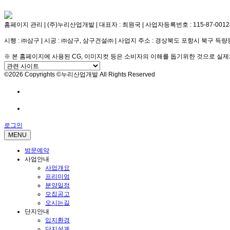
홈페이지 관리 | (주)누리산업개발 | 대표자 : 최원국 | 사업자등록번호 : 115-87-00128 | 
시행 : ㈜삼구 | 시공 : ㈜삼구, 삼구건설㈜ | 사업지 주소 : 경상북도 포항시 북구 득량동 산
※ 본 홈페이지에 사용된 CG, 이미지컷 등은 소비자의 이해를 돕기위한 것으로 실제
©2026 Copyrights ©누리산업개발 All Rights Reserved
방문예약
전화문의
로그인
MENU
방문예약
사업안내
사업개요
프리미엄
분양일정
모집공고
오시는길
단지안내
입지환경
단지설계