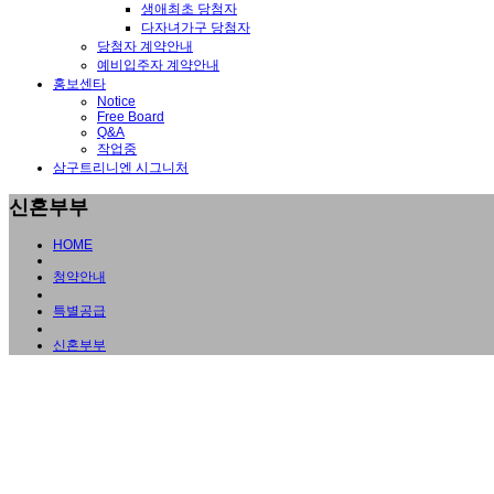
생애최초 당첨자
다자녀가구 당첨자
당첨자 계약안내
예비입주자 계약안내
홍보센타
Notice
Free Board
Q&A
작업중
삼구트리니엔 시그니처
신혼부부
HOME
청약안내
특별공급
신혼부부