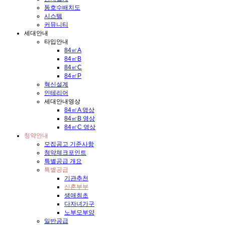
동호수배치도
시스템
커뮤니티
세대안내
타입안내
84㎡A
84㎡B
84㎡C
84㎡P
혁신설계
인테리어
세대안내영상
84㎡A 영상
84㎡B 영상
84㎡C 영상
청약안내
모집공고 기준사항
청약체크포인트
특별공급 개요
특별공급
기관추천
신혼부부
생애최초
다자녀가구
노부모부양
일반공급