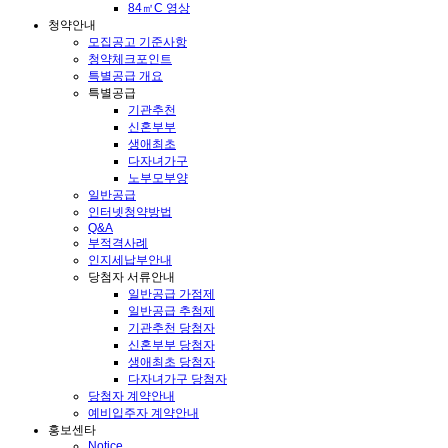
84㎡C 영상
청약안내
모집공고 기준사항
청약체크포인트
특별공급 개요
특별공급
기관추천
신혼부부
생애최초
다자녀가구
노부모부양
일반공급
인터넷청약방법
Q&A
부적격사례
인지세납부안내
당첨자 서류안내
일반공급 가점제
일반공급 추첨제
기관추천 당첨자
신혼부부 당첨자
생애최초 당첨자
다자녀가구 당첨자
당첨자 계약안내
예비입주자 계약안내
홍보센타
Notice