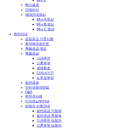
84㎡P
혁신설계
인테리어
세대안내영상
84㎡A 영상
84㎡B 영상
84㎡C 영상
청약안내
모집공고 기준사항
청약체크포인트
특별공급 개요
특별공급
기관추천
신혼부부
생애최초
다자녀가구
노부모부양
일반공급
인터넷청약방법
Q&A
부적격사례
인지세납부안내
당첨자 서류안내
일반공급 가점제
일반공급 추첨제
기관추천 당첨자
신혼부부 당첨자