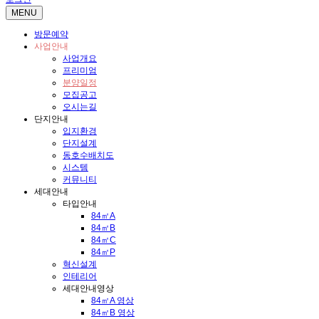
MENU
방문예약
사업안내
사업개요
프리미엄
분양일정
모집공고
오시는길
단지안내
입지환경
단지설계
동호수배치도
시스템
커뮤니티
세대안내
타입안내
84㎡A
84㎡B
84㎡C
84㎡P
혁신설계
인테리어
세대안내영상
84㎡A 영상
84㎡B 영상