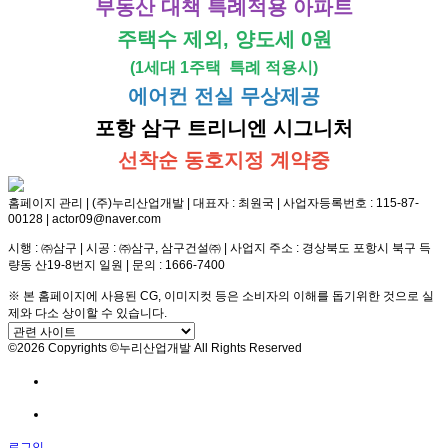
부동산 대책 특례적용 아파트
주택수 제외, 양도세 0원
(1세대 1주택 특례 적용시)
에어컨 전실 무상제공
포항 삼구 트리니엔 시그니처
선착순 동호지정 계약중
홈페이지 관리 | (주)누리산업개발 | 대표자 : 최원국 | 사업자등록번호 : 115-87-
00128 | actor09@naver.com
시행 : ㈜삼구 | 시공 : ㈜삼구, 삼구건설㈜ | 사업지 주소 : 경상북도 포항시 북구 득
량동 산19-8번지 일원 | 문의 : 1666-7400
※ 본 홈페이지에 사용된 CG, 이미지컷 등은 소비자의 이해를 돕기위한 것으로 실
제와 다소 상이할 수 있습니다.
©2026 Copyrights ©누리산업개발 All Rights Reserved
방문예약
전화문의
로그인