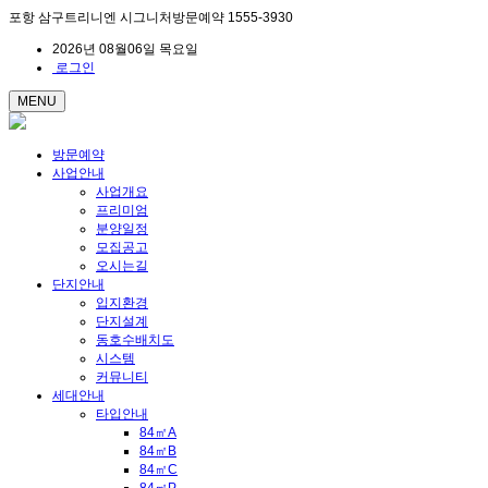
포항 삼구트리니엔 시그니처방문예약 1555-3930
2026년 08월06일 목요일
로그인
MENU
방문예약
사업안내
사업개요
프리미엄
분양일정
모집공고
오시는길
단지안내
입지환경
단지설계
동호수배치도
시스템
커뮤니티
세대안내
타입안내
84㎡A
84㎡B
84㎡C