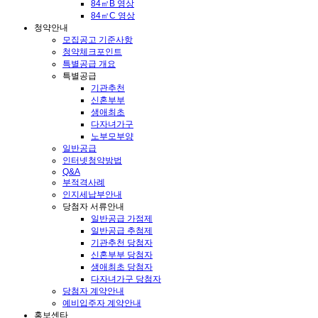
84㎡B 영상
84㎡C 영상
청약안내
모집공고 기준사항
청약체크포인트
특별공급 개요
특별공급
기관추천
신혼부부
생애최초
다자녀가구
노부모부양
일반공급
인터넷청약방법
Q&A
부적격사례
인지세납부안내
당첨자 서류안내
일반공급 가점제
일반공급 추첨제
기관추천 당첨자
신혼부부 당첨자
생애최초 당첨자
다자녀가구 당첨자
당첨자 계약안내
예비입주자 계약안내
홍보센타