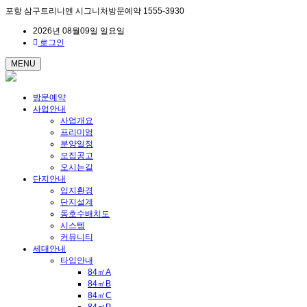
포항 삼구트리니엔 시그니처방문예약 1555-3930
2026년 08월09일 일요일
로그인
MENU
방문예약
사업안내
사업개요
프리미엄
분양일정
모집공고
오시는길
단지안내
입지환경
단지설계
동호수배치도
시스템
커뮤니티
세대안내
타입안내
84㎡A
84㎡B
84㎡C