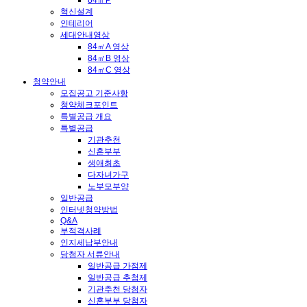
84㎡P
혁신설계
인테리어
세대안내영상
84㎡A 영상
84㎡B 영상
84㎡C 영상
청약안내
모집공고 기준사항
청약체크포인트
특별공급 개요
특별공급
기관추천
신혼부부
생애최초
다자녀가구
노부모부양
일반공급
인터넷청약방법
Q&A
부적격사례
인지세납부안내
당첨자 서류안내
일반공급 가점제
일반공급 추첨제
기관추천 당첨자
신혼부부 당첨자