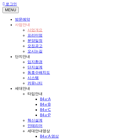
로그인
MENU
방문예약
사업안내
사업개요
프리미엄
분양일정
모집공고
오시는길
단지안내
입지환경
단지설계
동호수배치도
시스템
커뮤니티
세대안내
타입안내
84㎡A
84㎡B
84㎡C
84㎡P
혁신설계
인테리어
세대안내영상
84㎡A 영상