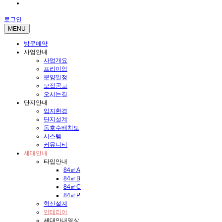
전화문의
로그인
MENU
방문예약
사업안내
사업개요
프리미엄
분양일정
모집공고
오시는길
단지안내
입지환경
단지설계
동호수배치도
시스템
커뮤니티
세대안내
타입안내
84㎡A
84㎡B
84㎡C
84㎡P
혁신설계
인테리어
세대안내영상