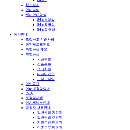
84㎡P
혁신설계
인테리어
세대안내영상
84㎡A 영상
84㎡B 영상
84㎡C 영상
청약안내
모집공고 기준사항
청약체크포인트
특별공급 개요
특별공급
기관추천
신혼부부
생애최초
다자녀가구
노부모부양
일반공급
인터넷청약방법
Q&A
부적격사례
인지세납부안내
당첨자 서류안내
일반공급 가점제
일반공급 추첨제
기관추천 당첨자
신혼부부 당첨자