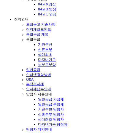
84㎡A 영상
84㎡B 영상
84㎡C 영상
청약안내
모집공고 기준사항
청약체크포인트
특별공급 개요
특별공급
기관추천
신혼부부
생애최초
다자녀가구
노부모부양
일반공급
인터넷청약방법
Q&A
부적격사례
인지세납부안내
당첨자 서류안내
일반공급 가점제
일반공급 추첨제
기관추천 당첨자
신혼부부 당첨자
생애최초 당첨자
다자녀가구 당첨자
당첨자 계약안내