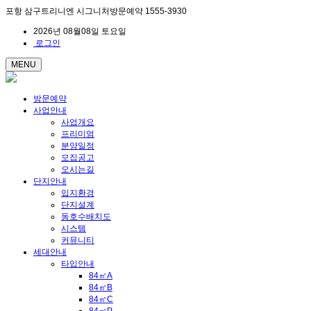
포항 삼구트리니엔 시그니처방문예약 1555-3930
2026년 08월08일 토요일
로그인
MENU
방문예약
사업안내
사업개요
프리미엄
분양일정
모집공고
오시는길
단지안내
입지환경
단지설계
동호수배치도
시스템
커뮤니티
세대안내
타입안내
84㎡A
84㎡B
84㎡C