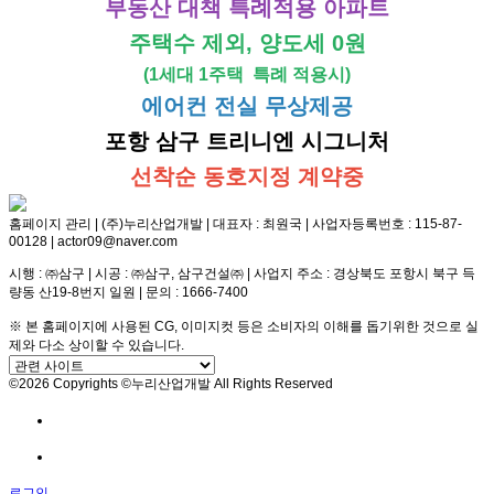
부동산 대책 특례적용 아파트
주택수 제외, 양도세 0원
(1세대 1주택 특례 적용시)
에어컨 전실 무상제공
포항 삼구 트리니엔 시그니처
선착순 동호지정 계약중
홈페이지 관리 | (주)누리산업개발 | 대표자 : 최원국 | 사업자등록번호 : 115-87-
00128 | actor09@naver.com
시행 : ㈜삼구 | 시공 : ㈜삼구, 삼구건설㈜ | 사업지 주소 : 경상북도 포항시 북구 득
량동 산19-8번지 일원 | 문의 : 1666-7400
※ 본 홈페이지에 사용된 CG, 이미지컷 등은 소비자의 이해를 돕기위한 것으로 실
제와 다소 상이할 수 있습니다.
©2026 Copyrights ©누리산업개발 All Rights Reserved
방문예약
전화문의
로그인