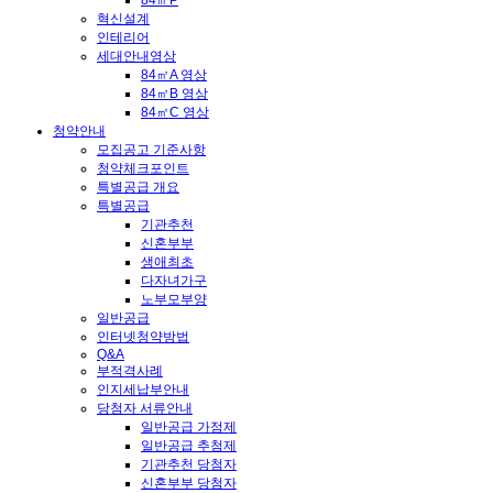
84㎡P
혁신설계
인테리어
세대안내영상
84㎡A 영상
84㎡B 영상
84㎡C 영상
청약안내
모집공고 기준사항
청약체크포인트
특별공급 개요
특별공급
기관추천
신혼부부
생애최초
다자녀가구
노부모부양
일반공급
인터넷청약방법
Q&A
부적격사례
인지세납부안내
당첨자 서류안내
일반공급 가점제
일반공급 추첨제
기관추천 당첨자
신혼부부 당첨자