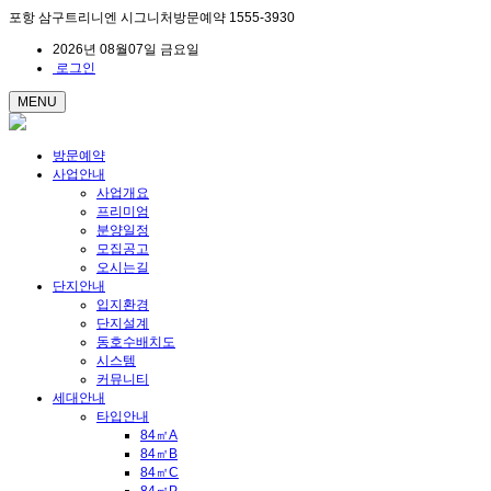
포항 삼구트리니엔 시그니처방문예약 1555-3930
2026년 08월07일 금요일
로그인
MENU
방문예약
사업안내
사업개요
프리미엄
분양일정
모집공고
오시는길
단지안내
입지환경
단지설계
동호수배치도
시스템
커뮤니티
세대안내
타입안내
84㎡A
84㎡B
84㎡C