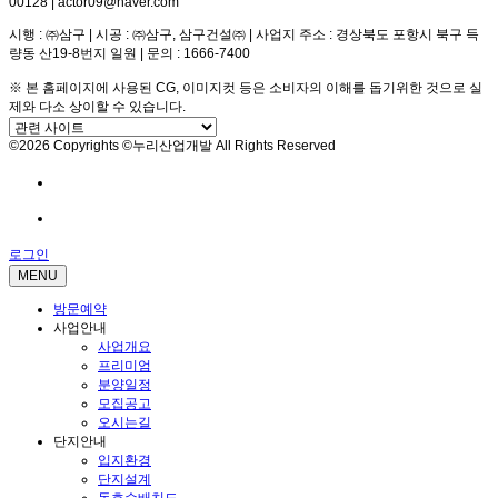
00128 | actor09@naver.com
시행 : ㈜삼구 | 시공 : ㈜삼구, 삼구건설㈜ | 사업지 주소 : 경상북도 포항시 북구 득
량동 산19-8번지 일원 | 문의 : 1666-7400
※ 본 홈페이지에 사용된 CG, 이미지컷 등은 소비자의 이해를 돕기위한 것으로 실
제와 다소 상이할 수 있습니다.
©2026 Copyrights ©누리산업개발 All Rights Reserved
방문예약
전화문의
로그인
MENU
방문예약
사업안내
사업개요
프리미엄
분양일정
모집공고
오시는길
단지안내
입지환경
단지설계