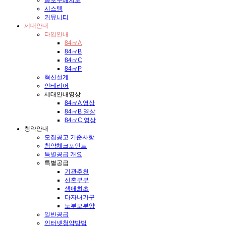
동호수배치도
시스템
커뮤니티
세대안내
타입안내
84㎡A
84㎡B
84㎡C
84㎡P
혁신설계
인테리어
세대안내영상
84㎡A 영상
84㎡B 영상
84㎡C 영상
청약안내
모집공고 기준사항
청약체크포인트
특별공급 개요
특별공급
기관추천
신혼부부
생애최초
다자녀가구
노부모부양
일반공급
인터넷청약방법