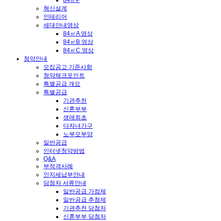
84㎡P
혁신설계
인테리어
세대안내영상
84㎡A 영상
84㎡B 영상
84㎡C 영상
청약안내
모집공고 기준사항
청약체크포인트
특별공급 개요
특별공급
기관추천
신혼부부
생애최초
다자녀가구
노부모부양
일반공급
인터넷청약방법
Q&A
부적격사례
인지세납부안내
당첨자 서류안내
일반공급 가점제
일반공급 추첨제
기관추천 당첨자
신혼부부 당첨자