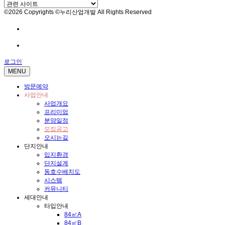
©2026 Copyrights ©누리산업개발 All Rights Reserved
방문예약
전화문의
로그인
MENU
방문예약
사업안내
사업개요
프리미엄
분양일정
모집공고
오시는길
단지안내
입지환경
단지설계
동호수배치도
시스템
커뮤니티
세대안내
타입안내
84㎡A
84㎡B