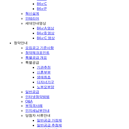
84㎡C
84㎡P
혁신설계
인테리어
세대안내영상
84㎡A 영상
84㎡B 영상
84㎡C 영상
청약안내
모집공고 기준사항
청약체크포인트
특별공급 개요
특별공급
기관추천
신혼부부
생애최초
다자녀가구
노부모부양
일반공급
인터넷청약방법
Q&A
부적격사례
인지세납부안내
당첨자 서류안내
일반공급 가점제
일반공급 추첨제