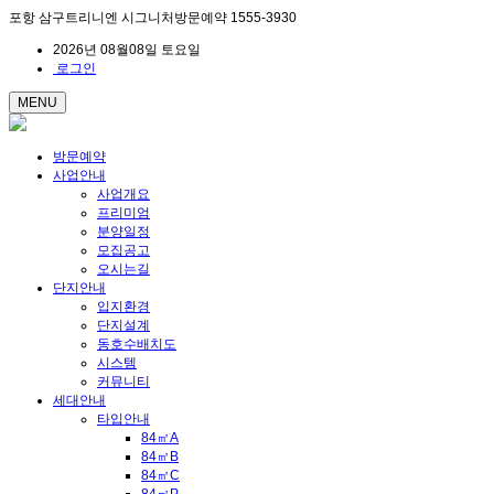
포항 삼구트리니엔 시그니처방문예약 1555-3930
2026년 08월08일 토요일
로그인
MENU
방문예약
사업안내
사업개요
프리미엄
분양일정
모집공고
오시는길
단지안내
입지환경
단지설계
동호수배치도
시스템
커뮤니티
세대안내
타입안내
84㎡A
84㎡B
84㎡C