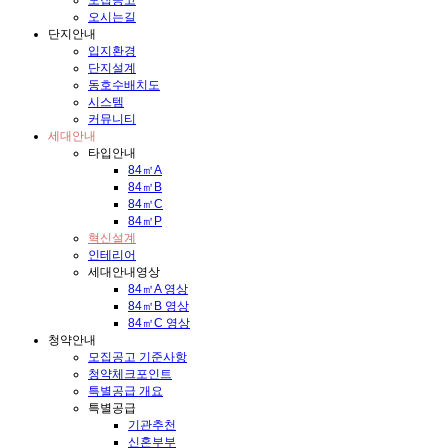
오시는길
단지안내
입지환경
단지설계
동호수배치도
시스템
커뮤니티
세대안내
타입안내
84㎡A
84㎡B
84㎡C
84㎡P
혁신설계
인테리어
세대안내영상
84㎡A 영상
84㎡B 영상
84㎡C 영상
청약안내
모집공고 기준사항
청약체크포인트
특별공급 개요
특별공급
기관추천
신혼부부