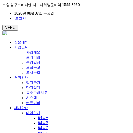
포항 삼구트리니엔 시그니처방문예약 1555-3930
2026년 08월07일 금요일
로그인
MENU
방문예약
사업안내
사업개요
프리미엄
분양일정
모집공고
오시는길
단지안내
입지환경
단지설계
동호수배치도
시스템
커뮤니티
세대안내
타입안내
84㎡A
84㎡B
84㎡C