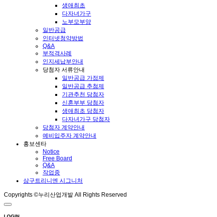
생애최초
다자녀가구
노부모부양
일반공급
인터넷청약방법
Q&A
부적격사례
인지세납부안내
당첨자 서류안내
일반공급 가점제
일반공급 추첨제
기관추천 당첨자
신혼부부 당첨자
생애최초 당첨자
다자녀가구 당첨자
당첨자 계약안내
예비입주자 계약안내
홍보센타
Notice
Free Board
Q&A
작업중
삼구트리니엔 시그니처
Copyrights ©누리산업개발 All Rights Reserved
LOGIN