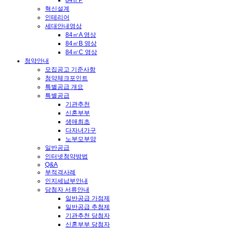
84㎡P
혁신설계
인테리어
세대안내영상
84㎡A 영상
84㎡B 영상
84㎡C 영상
청약안내
모집공고 기준사항
청약체크포인트
특별공급 개요
특별공급
기관추천
신혼부부
생애최초
다자녀가구
노부모부양
일반공급
인터넷청약방법
Q&A
부적격사례
인지세납부안내
당첨자 서류안내
일반공급 가점제
일반공급 추첨제
기관추천 당첨자
신혼부부 당첨자