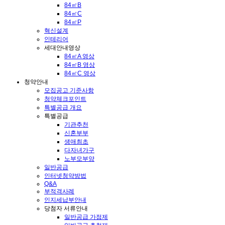
84㎡B
84㎡C
84㎡P
혁신설계
인테리어
세대안내영상
84㎡A 영상
84㎡B 영상
84㎡C 영상
청약안내
모집공고 기준사항
청약체크포인트
특별공급 개요
특별공급
기관추천
신혼부부
생애최초
다자녀가구
노부모부양
일반공급
인터넷청약방법
Q&A
부적격사례
인지세납부안내
당첨자 서류안내
일반공급 가점제