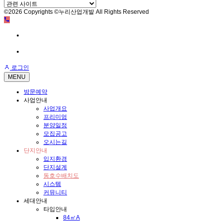
©2026 Copyrights ©누리산업개발 All Rights Reserved
방문예약
전화문의
로그인
MENU
방문예약
사업안내
사업개요
프리미엄
분양일정
모집공고
오시는길
단지안내
입지환경
단지설계
동호수배치도
시스템
커뮤니티
세대안내
타입안내
84㎡A