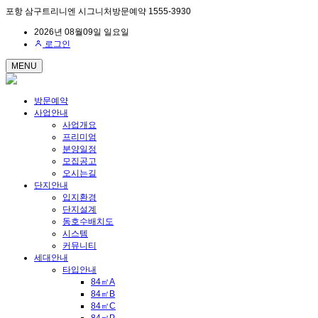
포항 삼구트리니엔 시그니처방문예약 1555-3930
2026년 08월09일 일요일
로그인
MENU
방문예약
사업안내
사업개요
프리미엄
분양일정
모집공고
오시는길
단지안내
입지환경
단지설계
동호수배치도
시스템
커뮤니티
세대안내
타입안내
84㎡A
84㎡B
84㎡C