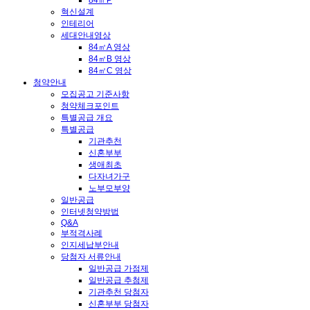
84㎡P
혁신설계
인테리어
세대안내영상
84㎡A 영상
84㎡B 영상
84㎡C 영상
청약안내
모집공고 기준사항
청약체크포인트
특별공급 개요
특별공급
기관추천
신혼부부
생애최초
다자녀가구
노부모부양
일반공급
인터넷청약방법
Q&A
부적격사례
인지세납부안내
당첨자 서류안내
일반공급 가점제
일반공급 추첨제
기관추천 당첨자
신혼부부 당첨자