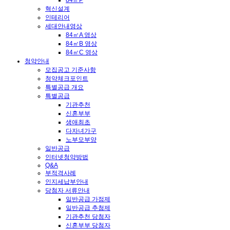
84㎡P
혁신설계
인테리어
세대안내영상
84㎡A 영상
84㎡B 영상
84㎡C 영상
청약안내
모집공고 기준사항
청약체크포인트
특별공급 개요
특별공급
기관추천
신혼부부
생애최초
다자녀가구
노부모부양
일반공급
인터넷청약방법
Q&A
부적격사례
인지세납부안내
당첨자 서류안내
일반공급 가점제
일반공급 추첨제
기관추천 당첨자
신혼부부 당첨자