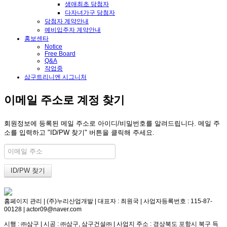
생애최초 당첨자
다자녀가구 당첨자
당첨자 계약안내
예비입주자 계약안내
홍보센타
Notice
Free Board
Q&A
작업중
삼구트리니엔 시그니처
이메일 주소로 계정 찾기
회원정보에 등록된 메일 주소로 아이디/비밀번호를 알려드립니다. 메일 주
소를 입력하고 "ID/PW 찾기" 버튼을 클릭해 주세요.
홈페이지 관리 | (주)누리산업개발 | 대표자 : 최원국 | 사업자등록번호 : 115-87-
00128 | actor09@naver.com
시행 : ㈜삼구 | 시공 : ㈜삼구, 삼구건설㈜ | 사업지 주소 : 경상북도 포항시 북구 득