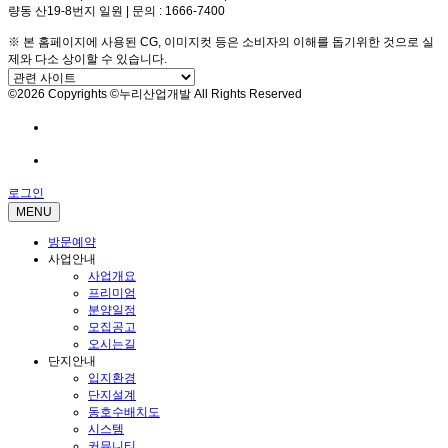
량동 산19-8번지 일원 | 문의 : 1666-7400
※ 본 홈페이지에 사용된 CG, 이미지컷 등은 소비자의 이해를 돕기위한 것으로 실
제와 다소 상이할 수 있습니다.
©2026 Copyrights ©누리산업개발 All Rights Reserved
방문예약
전화문의
로그인
MENU
방문예약
사업안내
사업개요
프리미엄
분양일정
모집공고
오시는길
단지안내
입지환경
단지설계
동호수배치도
시스템
커뮤니티