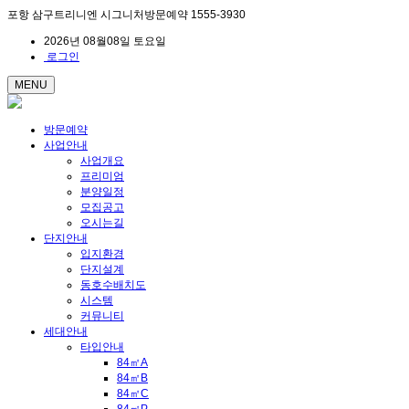
포항 삼구트리니엔 시그니처방문예약 1555-3930
2026년 08월08일 토요일
로그인
MENU
방문예약
사업안내
사업개요
프리미엄
분양일정
모집공고
오시는길
단지안내
입지환경
단지설계
동호수배치도
시스템
커뮤니티
세대안내
타입안내
84㎡A
84㎡B
84㎡C