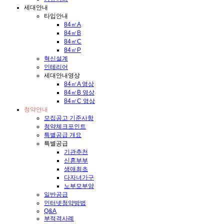
세대안내
타입안내
84㎡A
84㎡B
84㎡C
84㎡P
혁신설계
인테리어
세대안내영상
84㎡A 영상
84㎡B 영상
84㎡C 영상
청약안내
모집공고 기준사항
청약체크포인트
특별공급 개요
특별공급
기관추천
신혼부부
생애최초
다자녀가구
노부모부양
일반공급
인터넷청약방법
Q&A
부적격사례