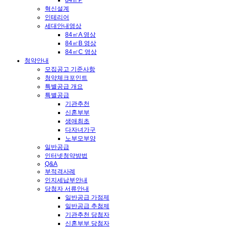
84㎡P
혁신설계
인테리어
세대안내영상
84㎡A 영상
84㎡B 영상
84㎡C 영상
청약안내
모집공고 기준사항
청약체크포인트
특별공급 개요
특별공급
기관추천
신혼부부
생애최초
다자녀가구
노부모부양
일반공급
인터넷청약방법
Q&A
부적격사례
인지세납부안내
당첨자 서류안내
일반공급 가점제
일반공급 추첨제
기관추천 당첨자
신혼부부 당첨자