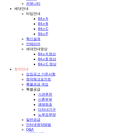
커뮤니티
세대안내
타입안내
84㎡A
84㎡B
84㎡C
84㎡P
혁신설계
인테리어
세대안내영상
84㎡A 영상
84㎡B 영상
84㎡C 영상
청약안내
모집공고 기준사항
청약체크포인트
특별공급 개요
특별공급
기관추천
신혼부부
생애최초
다자녀가구
노부모부양
일반공급
인터넷청약방법
Q&A