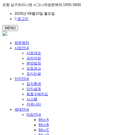
포항 삼구트리니엔 시그니처방문예약 1555-3930
2026년 08월10일 월요일
로그인
MENU
방문예약
사업안내
사업개요
프리미엄
분양일정
모집공고
오시는길
단지안내
입지환경
단지설계
동호수배치도
시스템
커뮤니티
세대안내
타입안내
84㎡A
84㎡B
84㎡C