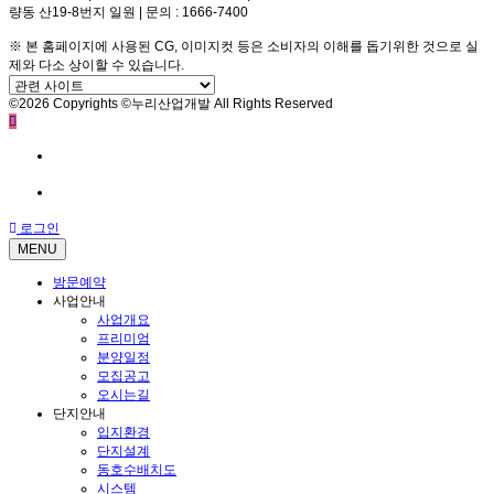
량동 산19-8번지 일원 | 문의 : 1666-7400
※ 본 홈페이지에 사용된 CG, 이미지컷 등은 소비자의 이해를 돕기위한 것으로 실
제와 다소 상이할 수 있습니다.
©2026 Copyrights ©누리산업개발 All Rights Reserved
방문예약
전화문의
로그인
MENU
방문예약
사업안내
사업개요
프리미엄
분양일정
모집공고
오시는길
단지안내
입지환경
단지설계
동호수배치도
시스템