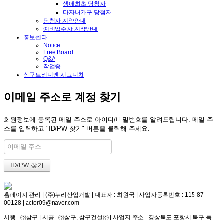
생애최초 당첨자
다자녀가구 당첨자
당첨자 계약안내
예비입주자 계약안내
홍보센타
Notice
Free Board
Q&A
작업중
삼구트리니엔 시그니처
이메일 주소로 계정 찾기
회원정보에 등록된 메일 주소로 아이디/비밀번호를 알려드립니다. 메일 주
소를 입력하고 "ID/PW 찾기" 버튼을 클릭해 주세요.
홈페이지 관리 | (주)누리산업개발 | 대표자 : 최원국 | 사업자등록번호 : 115-87-
00128 | actor09@naver.com
시행 : ㈜삼구 | 시공 : ㈜삼구, 삼구건설㈜ | 사업지 주소 : 경상북도 포항시 북구 득