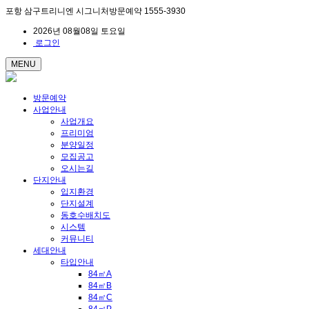
포항 삼구트리니엔 시그니처방문예약 1555-3930
2026년 08월08일 토요일
로그인
MENU
방문예약
사업안내
사업개요
프리미엄
분양일정
모집공고
오시는길
단지안내
입지환경
단지설계
동호수배치도
시스템
커뮤니티
세대안내
타입안내
84㎡A
84㎡B
84㎡C