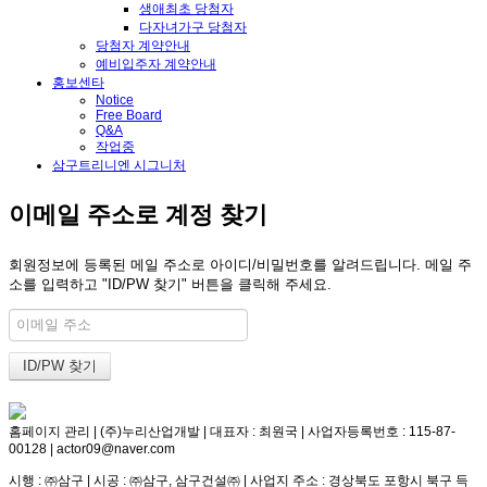
생애최초 당첨자
다자녀가구 당첨자
당첨자 계약안내
예비입주자 계약안내
홍보센타
Notice
Free Board
Q&A
작업중
삼구트리니엔 시그니처
이메일 주소로 계정 찾기
회원정보에 등록된 메일 주소로 아이디/비밀번호를 알려드립니다. 메일 주
소를 입력하고 "ID/PW 찾기" 버튼을 클릭해 주세요.
홈페이지 관리 | (주)누리산업개발 | 대표자 : 최원국 | 사업자등록번호 : 115-87-
00128 | actor09@naver.com
시행 : ㈜삼구 | 시공 : ㈜삼구, 삼구건설㈜ | 사업지 주소 : 경상북도 포항시 북구 득