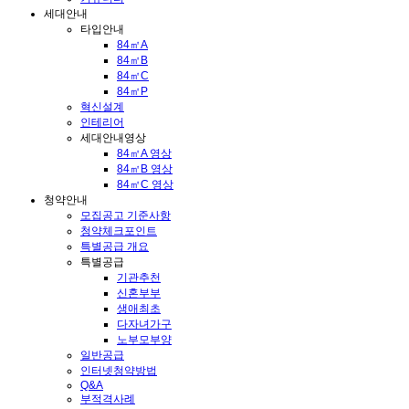
세대안내
타입안내
84㎡A
84㎡B
84㎡C
84㎡P
혁신설계
인테리어
세대안내영상
84㎡A 영상
84㎡B 영상
84㎡C 영상
청약안내
모집공고 기준사항
청약체크포인트
특별공급 개요
특별공급
기관추천
신혼부부
생애최초
다자녀가구
노부모부양
일반공급
인터넷청약방법
Q&A
부적격사례