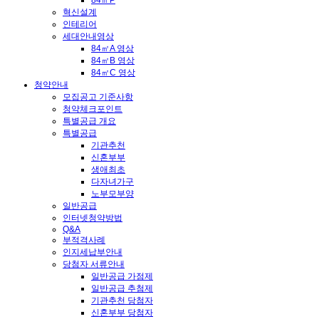
84㎡P
혁신설계
인테리어
세대안내영상
84㎡A 영상
84㎡B 영상
84㎡C 영상
청약안내
모집공고 기준사항
청약체크포인트
특별공급 개요
특별공급
기관추천
신혼부부
생애최초
다자녀가구
노부모부양
일반공급
인터넷청약방법
Q&A
부적격사례
인지세납부안내
당첨자 서류안내
일반공급 가점제
일반공급 추첨제
기관추천 당첨자
신혼부부 당첨자