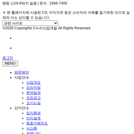
량동 산19-8번지 일원 | 문의 : 1666-7400
※ 본 홈페이지에 사용된 CG, 이미지컷 등은 소비자의 이해를 돕기위한 것으로 실
제와 다소 상이할 수 있습니다.
©2026 Copyrights ©누리산업개발 All Rights Reserved
방문예약
전화문의
로그인
MENU
방문예약
사업안내
사업개요
프리미엄
분양일정
모집공고
오시는길
단지안내
입지환경
단지설계
동호수배치도
시스템
커뮤니티