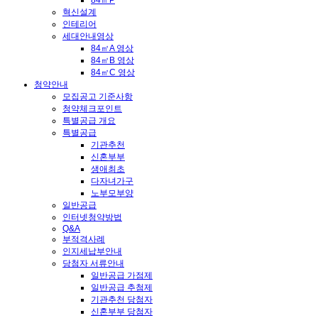
84㎡P
혁신설계
인테리어
세대안내영상
84㎡A 영상
84㎡B 영상
84㎡C 영상
청약안내
모집공고 기준사항
청약체크포인트
특별공급 개요
특별공급
기관추천
신혼부부
생애최초
다자녀가구
노부모부양
일반공급
인터넷청약방법
Q&A
부적격사례
인지세납부안내
당첨자 서류안내
일반공급 가점제
일반공급 추첨제
기관추천 당첨자
신혼부부 당첨자