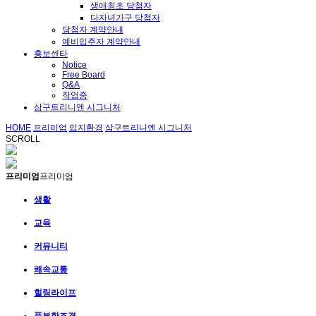
생애최초 당첨자
다자녀가구 당첨자
당첨자 계약안내
예비입주자 계약안내
홍보센타
Notice
Free Board
Q&A
작업중
삼구트리니엔 시그니처
HOME
프리미엄
입지환경
삼구트리니엔 시그니처
SCROLL
프리미엄
프리미엄
생활
교육
커뮤니티
쾌속교통
힐링라이프
풍부한조경