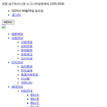
포항 삼구트리니엔 시그니처방문예약 1555-3930
2026년 08월09일 일요일
로그인
MENU
방문예약
사업안내
사업개요
프리미엄
분양일정
모집공고
오시는길
단지안내
입지환경
단지설계
동호수배치도
시스템
커뮤니티
세대안내
타입안내
84㎡A
84㎡B
84㎡C