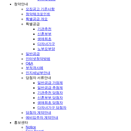
청약안내
모집공고 기준사항
청약체크포인트
특별공급 개요
특별공급
기관추천
신혼부부
생애최초
다자녀가구
노부모부양
일반공급
인터넷청약방법
Q&A
부적격사례
인지세납부안내
당첨자 서류안내
일반공급 가점제
일반공급 추첨제
기관추천 당첨자
신혼부부 당첨자
생애최초 당첨자
다자녀가구 당첨자
당첨자 계약안내
예비입주자 계약안내
홍보센타
Notice