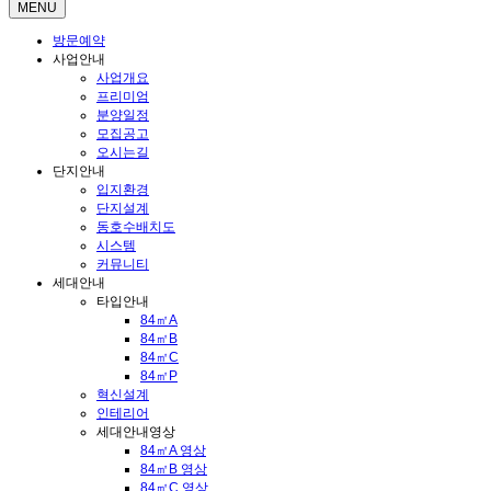
MENU
방문예약
사업안내
사업개요
프리미엄
분양일정
모집공고
오시는길
단지안내
입지환경
단지설계
동호수배치도
시스템
커뮤니티
세대안내
타입안내
84㎡A
84㎡B
84㎡C
84㎡P
혁신설계
인테리어
세대안내영상
84㎡A 영상
84㎡B 영상
84㎡C 영상